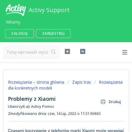
Activy Support
Witamy
ZALOGUJ
ZAREJESTRUJ
Rozwiązania – strona główna
Zapis tras
Rozwiązania
dla konkretnych modeli
Problemy z Xiaomi
Drukuj
Utworzył(-a): Activy Pomoc
Zmodyfikowano dnia: czw, 14 Lip, 2022 o 11:31 RANO
Czasami korzystanie z telefonów marki Xiaomi może sprawiać