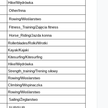
Hike/Wędrówka
Other/Inna
Rowing/Wioślarstwo
Fitness_Training/Zajęcia fitness
Horse_Riding/Jazda konna
Rollerblades/Rolki/Wrotki
Kayak/Kajaki
Kitesurfing/Kitesurfing
Hike/Wędrówka
Strength_training/Trening siłowy
Rowing/Wioslarstwo
Climbing/Wspinaczka
Rowing/Wioślarstwo
Sailing/Żeglarstwo
SUP/SUP