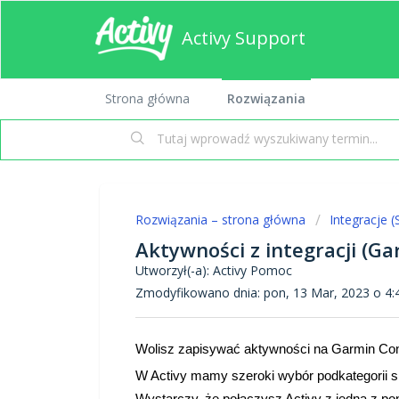
Activy Support
Strona główna
Rozwiązania
Rozwiązania – strona główna
Integracje (S
Aktywności z integracji (Ga
Utworzył(-a): Activy Pomoc
Zmodyfikowano dnia: pon, 13 Mar, 2023 o 
Wolisz zapisywać aktywności na Garmin Conn
W Activy mamy szeroki wybór podkategorii s
Wystarczy, że połączysz Activy z jedną z pon