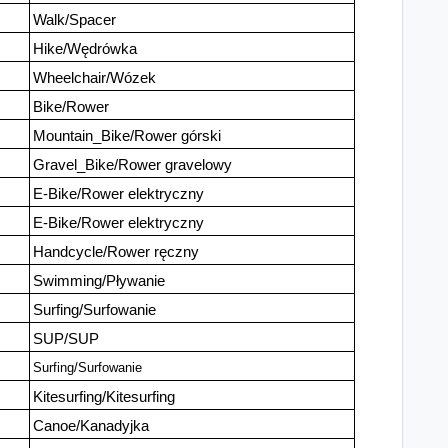
Walk/Spacer
Hike/Wędrówka
Wheelchair/Wózek
Bike/Rower
Mountain_Bike/Rower górski
Gravel_Bike/Rower gravelowy
E-Bike/Rower elektryczny
E-Bike/Rower elektryczny
Handcycle/Rower ręczny
Swimming/Pływanie
Surfing/Surfowanie
SUP/SUP
Surfing/Surfowanie
Kitesurfing/Kitesurfing
Canoe/Kanadyjka