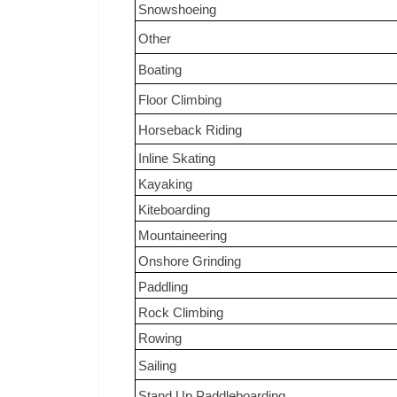
Snowshoeing
Other
Boating
Floor Climbing
Horseback Riding
Inline Skating
Kayaking
Kiteboarding
Mountaineering
Onshore Grinding
Paddling
Rock Climbing
Rowing
Sailing
Stand Up Paddleboarding