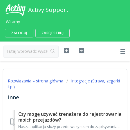
Activy Support
Witamy
ZALOGUJ
ZAREJESTRUJ
Rozwiązania – strona główna
Integracje (Strava, zegarki
itp.)
Inne
Czy mogę używać trenażera do rejestrowania
moich przejazdów?
Nasza aplikacja służy przede wszystkim do zapisywania aktywności wykonywanych na świeżym powietrzu. Po pierwsze, zachęcamy w ten sposób użytkowników do wych...