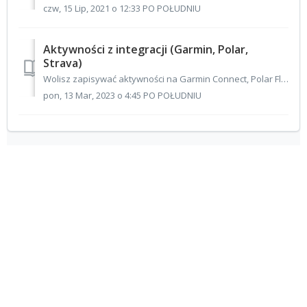
czw, 15 Lip, 2021 o 12:33 PO POŁUDNIU
Aktywności z integracji (Garmin, Polar,
Strava)
Wolisz zapisywać aktywności na Garmin Connect, Polar Flow lub Stravie? Nie ma problemu. W Activy mamy szeroki wybór podkategorii sportów dostępnych w wyżej...
pon, 13 Mar, 2023 o 4:45 PO POŁUDNIU